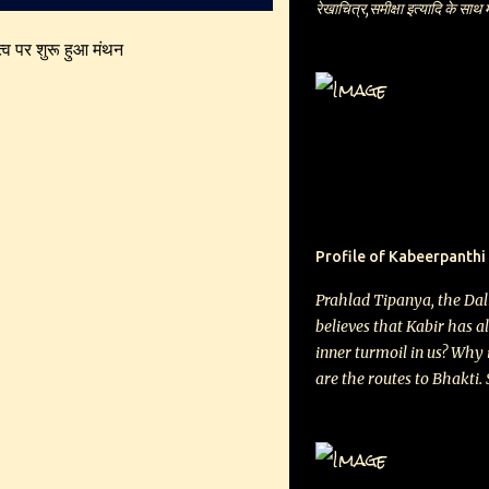
रेखाचित्र,समीक्षा इत्यादि के साथ
प्रकाश, मनीषा कुलश्रेष्ठ, अजित 
ित्व पर शुरू हुआ मंथन
प्रेमपाल शर्मा, रवि श्रीवास्तव, राम
भारद्वाज सहित अनेक युवा रचनाकार
एन यू, यू स्पेशल, एन एस डी के स
है कि अपने शहर में बनास के लिए
पाठकों तक भी पहुँच सकें जो कंप्य
मंगवाने के लिए एक सौ रुपये का मन
आपको रजिस्टर्ड डाक/कोरियर से
की अपेक्षा में
Profile of Kabeerpanthi
Prahlad Tipanya, the Dal
believes that Kabir has a
inner turmoil in us? Why 
are the routes to Bhakti.
Tipanya, the Dalit folk s
school in Luniakhedi vill
intense bonding with Kabir
“Kabir never spewed out ab