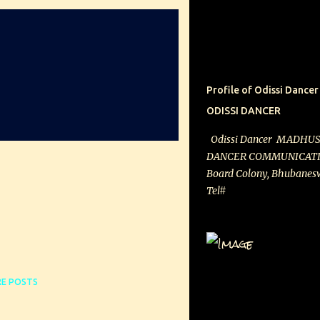
don’t believe what is not 
that what science says?” 
I
DEEPIKA MALI
Kabir spoke of what he s
UDAIPUR
+
is what has stemmed from
Kabir, for the singer, is
Profile of Odissi Da
individual understands his
ODISSI DANCER
Kabir in textbooks durin
had no intentions of study
Odissi Dancer MADHU
he says: “It was sometime
DANCER COMMUNICATION
between me and my life a
Board Colony, Bhubaneswa
Explai...
Tel# : 7
(Mob), 9437278451 (on re
Email :
E POSTS