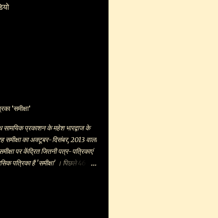
डियो
िका 'समीक्षा'
 सामयिक प्रकाशन के महेश भारद्वाज के
रह समीक्षा का अक्टूबर-दिसंबर, 2013 वाला
ीक्षा पर केंद्रित जितनी पत्र-पत्रिकाएं
ासिक पत्रिका है 'समीक्षा' । पिछले 46 वर्षों
शित होना कोई हंसी-खेल नहीं । इससे गुज़रें
, उपन्यास, नाटक, आलोचना आदि विधाओं
नी किताबों की सम्यक समीक्षाएं मिल
इस अंक में युवा कथाकार उर्मिला शिऱीष का