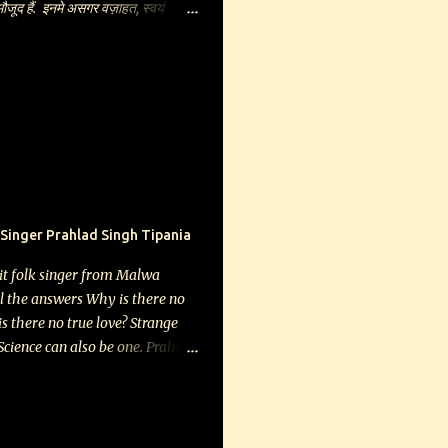
 मौजूद हैं. इनमे असगर वज़ाहत, स्वयं
कुमार, सदाशिव श्रोत्रिय,सुमन केशरी,
ेश्वर राय, दुर्गाप्रसाद अग्रवाल, नन्द
 शामिल हैं. अंक यथाशीघ्र दिल्ली के जे
्टाल्स पर उपलब्ध होगा. आपसे यह अनुरोध भी
 किसी वितरक का नाम सुझाएँ ताकि हम उन
ूटर से दूर हैं. आप डाक से इस अंक को
ी आर्डर नीचे दिए पते पर भिजवा दें,अंक
 भिजवा दिया जाएगा. आपकी शुभकामनाओं
 Singer Prahlad Singh Tipania
it folk singer from Malwa
ll the answers Why is there no
is there no true love? Strange
 Science can also be one. Prahlad
inger who teaches science at a
age of Malwa, UP, says his
 is because Kabir is scientific.
stractions. In fact, he said