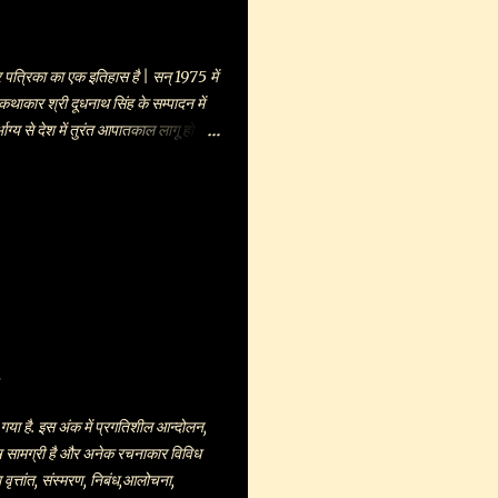
इस कार्यशाला की प्रशंसा करते हुए कहा
N/2011/36192
रिका का एक इतिहास है | सन् 1975 में
 कथाकार श्री दूधनाथ सिंह के सम्पादन में
ाग्य से देश में तुरंत आपातकाल लागू हो जाने
| एक लम्बे अंतराल के बाद पुनः सन् 2007
े से हो रहा है | श्री दूधनाथ सिंह
िन्दी और हिंदीतर दोनों ही क्षेत्रों में अपनी
अंक काफी चर्चित और प्रशंसित हुए हैं |
 साहित्यकारों और अकादमिक संस्थानों व
्यापक रूप से पढ़ी ही जाती है इससे इतर सामान्य
ी जाती है | साह...
ा है. इस अंक में प्रगतिशील आन्दोलन,
शेष सामग्री है और अनेक रचनाकार विविध
ृत्तांत, संस्मरण, निबंध,आलोचना,