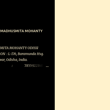
part of your experience. Isn’t
asks the committed singer.
aw. What you read in his dohas
 his real experiences. Hence
 a medium through which an
ncer MADHUSMITA MOHANTY
 ‘self’. After a brief meet with
g school days, Prahlad Tipanya
ing Kabir. Putting it eloquently,
SMITA MOHANTY ODISSI
 in the Eighties… he landed in
 : L-176, Baramunda Hsg.
nd I got hooked on to him.”
r, Odisha, India.
855922168
q.)
 ...