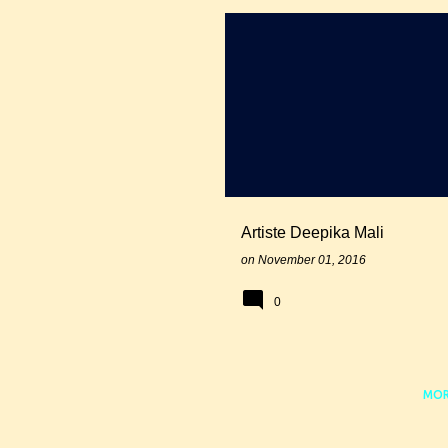
APNI MAATI
ARTISTE DEEPIKA MAL
HERITAGE PAINTING
PAINTER
Artiste Deepika Mali
on
November 01, 2016
0
MOR