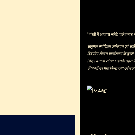
नया साक्षात्कार भी है । उन्हें जान
अधिक देर तक लगा रहा वह है कथाक
सक्षम और समर्थ रचनाकार बलराम 
संस्मरण की किताब पर प्रमोद भार्
लेखकीय गरिमा के विनम्र आत्मकथ
‘‘पंखों में आकाश समेटे चले हमारा 
जहाँ गुजांइश दिखती है वामपंथ और छ
सलूम्बर सर्वशिक्षा अभियान एवं सा
दिवसीय लेखन कार्यशाला के दूसरे 
चित्र बनाना सीखा। इसके तहत व
निबन्धों का पाठ किया गया एवं प्रथ
किसी से कम नहीं, छुट्टियों का उपय
निबन्ध लिखे।सर्वप्रथम बालिकाओं 
शब्दों से कविता निर्माण किया गय
सलूम्बर, नारी, फूल, तितली आदि स्
कुमावत ने दीवार भास्कर नामक अ
को समाहित कर प्रस्तुत किया। राज.
जोशी ने कार्यशाला का अवलोकन कर ब
आवाह्न किया। रतनलाल चौबीसा ने
मंत्री, मधु माहेश्वरी, उषा कचौर