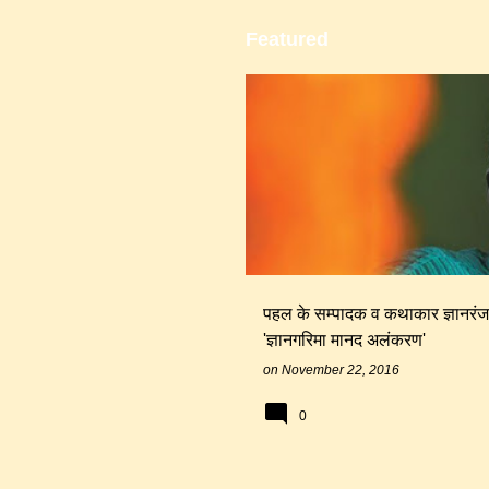
P
Featured
o
s
ज्ञानरंजन
भारतीय ज्ञानपीठ
t
s
पहल के सम्पादक व कथाकार ज्ञानरंज
'ज्ञानगरिमा मानद अलंकरण'
on
November 22, 2016
0