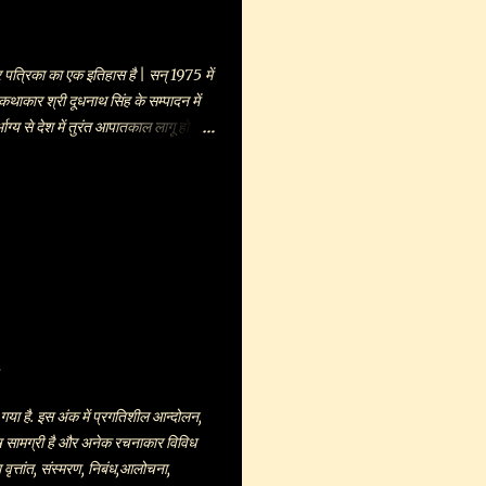
द्म धर्मनिरपेक्षता पर चोट करते हैं । ...
N/2011/36192
रिका का एक इतिहास है | सन् 1975 में
 कथाकार श्री दूधनाथ सिंह के सम्पादन में
ाग्य से देश में तुरंत आपातकाल लागू हो जाने
| एक लम्बे अंतराल के बाद पुनः सन् 2007
े से हो रहा है | श्री दूधनाथ सिंह
िन्दी और हिंदीतर दोनों ही क्षेत्रों में अपनी
अंक काफी चर्चित और प्रशंसित हुए हैं |
 साहित्यकारों और अकादमिक संस्थानों व
्यापक रूप से पढ़ी ही जाती है इससे इतर सामान्य
ी जाती है | साह...
ा है. इस अंक में प्रगतिशील आन्दोलन,
शेष सामग्री है और अनेक रचनाकार विविध
ृत्तांत, संस्मरण, निबंध,आलोचना,