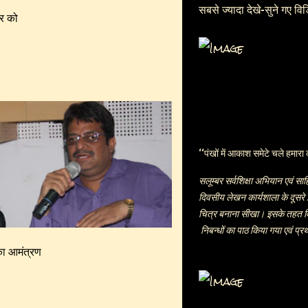
सबसे ज्यादा देखे-सुने गए वि
बर को
‘‘पंखों में आकाश समेटे चले हमारा 
सलूम्बर सर्वशिक्षा अभियान एवं सा
दिवसीय लेखन कार्यशाला के दूसरे 
चित्र बनाना सीखा। इसके तहत व
निबन्धों का पाठ किया गया एवं प्रथ
किसी से कम नहीं, छुट्टियों का उपय
 का आमंत्रण
निबन्ध लिखे।सर्वप्रथम बालिकाओं 
शब्दों से कविता निर्माण किया गय
सलूम्बर, नारी, फूल, तितली आदि स्