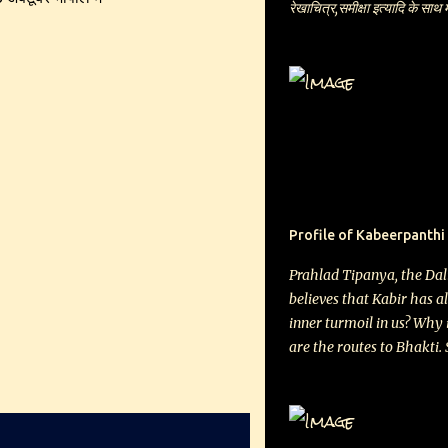
रेखाचित्र,समीक्षा इत्यादि के साथ
प्रकाश, मनीषा कुलश्रेष्ठ, अजित 
प्रेमपाल शर्मा, रवि श्रीवास्तव, राम
भारद्वाज सहित अनेक युवा रचनाकार
एन यू, यू स्पेशल, एन एस डी के स
है कि अपने शहर में बनास के लिए
पाठकों तक भी पहुँच सकें जो कंप्य
मंगवाने के लिए एक सौ रुपये का मन
आपको रजिस्टर्ड डाक/कोरियर से
की अपेक्षा में
Profile of Kabeerpanthi
Prahlad Tipanya, the Dal
believes that Kabir has a
inner turmoil in us? Why 
are the routes to Bhakti.
Tipanya, the Dalit folk s
school in Luniakhedi vill
intense bonding with Kabir
“Kabir never spewed out ab