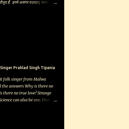
 मौजूद हैं. इनमे असगर वज़ाहत, स्वयं
कुमार, सदाशिव श्रोत्रिय,सुमन केशरी,
ेश्वर राय, दुर्गाप्रसाद अग्रवाल, नन्द
 शामिल हैं. अंक यथाशीघ्र दिल्ली के जे
्टाल्स पर उपलब्ध होगा. आपसे यह अनुरोध भी
 किसी वितरक का नाम सुझाएँ ताकि हम उन
ूटर से दूर हैं. आप डाक से इस अंक को
ी आर्डर नीचे दिए पते पर भिजवा दें,अंक
 भिजवा दिया जाएगा. आपकी शुभकामनाओं
 Singer Prahlad Singh Tipania
it folk singer from Malwa
ll the answers Why is there no
is there no true love? Strange
 Science can also be one. Prahlad
inger who teaches science at a
age of Malwa, UP, says his
 is because Kabir is scientific.
stractions. In fact, he said