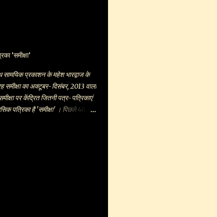
खबार प्रस्तुत किया गया। लेखन कार्यशाला
 बा. उ. मा. विद्यालय की प्राचार्या रजनी
च्चों को रचना के क्षेत्र में आगे बढ़ने का
 अपनी बाल कविताएं सुनाई। चन्द्रपंकाश
िया आदि सहयोगी करते रहे। आर. पी. मनोहर
िका 'समीक्षा'
इस कार्यशाला की प्रशंसा करते हुए कहा
 सामयिक प्रकाशन के महेश भारद्वाज के
रह समीक्षा का अक्टूबर-दिसंबर, 2013 वाला
ीक्षा पर केंद्रित जितनी पत्र-पत्रिकाएं
ासिक पत्रिका है 'समीक्षा' । पिछले 46 वर्षों
शित होना कोई हंसी-खेल नहीं । इससे गुज़रें
, उपन्यास, नाटक, आलोचना आदि विधाओं
नी किताबों की सम्यक समीक्षाएं मिल
इस अंक में युवा कथाकार उर्मिला शिऱीष का
ा-परखा जा सकता है ....पर मेरा ध्यान जहाँ
ार, पत्रकार और संपादक तीनों रूपों में
जी की 'माफ़ करना यार' जैसी आत्मीय-
गव की खुली और दिलेरी से की गई समीक्षा -
्य । प्रमोद जी लिखते हैं - "बलराम को