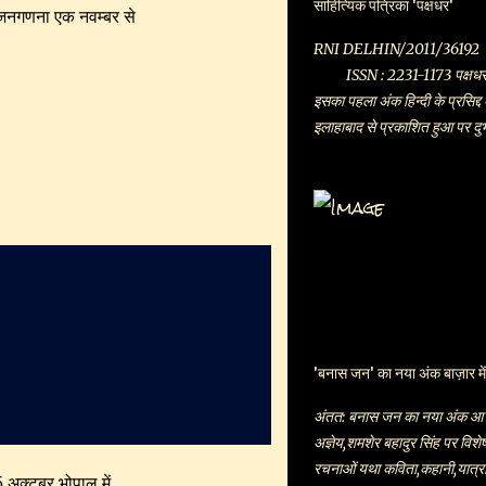
साहित्यिक पत्रिका 'पक्षधर'
जनगणना एक नवम्बर से
जहाँ गुजांइश दिखती है वामपंथ और छ
RNI DELHI
ISSN : 2231-1173 पक्षधर पत्
इसका पहला अंक हिन्दी के प्रसिद्द
इलाहाबाद से प्रकाशित हुआ पर दुर्भ
के कारण यह पत्रिका बंद हो गयी 
से इसका प्रकाशन बिलकुल ही नए सिर
पत्रिका के संस्थापक सम्पादक हैं | ह
सामग्री और वैविध्य के चलते सभी 
पत्रिका हिन्दी के बुद्धिजीवियों ,
पुस्तकालयों में छात्रों द्वारा तो व
पाठकों के बीच भी यह काफी पसंद क
'बनास जन' का नया अंक बाज़ार में
अंतत: बनास जन का नया अंक आ गय
अज्ञेय,शमशेर बहादुर सिंह पर वि
रचनाओं यथा कविता,कहानी,यात्रा व
 अक्टूबर भोपाल में