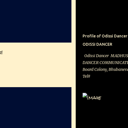
don’t believe what is not 
that what science says?” 
Kabir spoke of what he s
is what has stemmed from
Kabir, for the singer, is
Profile of Odissi Da
individual understands his
ODISSI DANCER
Kabir in textbooks durin
ां
had no intentions of study
Odissi Dancer MADHU
he says: “It was sometime
DANCER COMMUNICATION
between me and my life a
Board Colony, Bhubaneswa
Explai...
Tel# : 7
(Mob), 9437278451 (on re
Email :