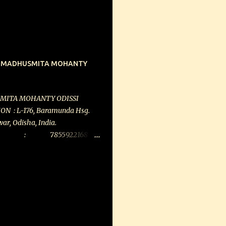
part of your experience. Isn’t
asks the committed singer.
aw. What you read in his dohas
 his real experiences. Hence
 a medium through which an
ncer MADHUSMITA MOHANTY
 ‘self’. After a brief meet with
g school days, Prahlad Tipanya
ing Kabir. Putting it eloquently,
SMITA MOHANTY ODISSI
 in the Eighties… he landed in
 : L-176, Baramunda Hsg.
nd I got hooked on to him.”
r, Odisha, India.
855922168
q.)
 ...