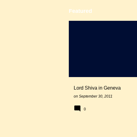
P
Featured
o
s
SALIL GEWALI
t
s
Lord Shiva in Geneva
on
September 30, 2011
0