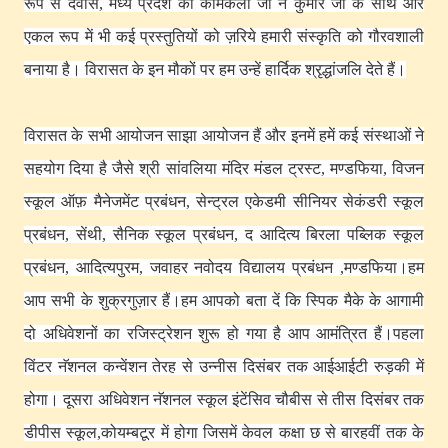
रूप से देवास, मध्य प्रदेश की कोमकली जी ने कुमार जी के साथ और
एकल रूप में भी कई प्रस्तुतियों को ज़रिये हमारी संस्कृति को गौरवशाली
बनाया है
। विरासत के इन मौकों पर हम उन्हें हार्दिक श्रृद्धांजलि देते हैं
।
विरासत के सभी आयोजन साझा आयोजन हैं और इनमें हमें कई संस्थाओं ने
सहयोग दिया है जैसे श्री सांवलिया मंदिर मंडल ट्रस्ट, मण्डफिया, विजन
स्कूल ऑफ़ मैनेजमेंट प्रबंधन, सेन्ट्रल एकेडमी सीनियर सेकंडरी स्कूल
प्रबंधन, सेंथी, सैनिक स्कूल प्रबंधन, द आदित्य बिरला पब्लिक स्कूल
प्रबंधन, आदित्यपुरम, जवाहर नवोदय विद्यालय प्रबंधन ,मण्डफिया
।हम
आप सभी के शुक्रगुज़ार हैं
।हम आपको बता दें कि स्पिक मैके के आगामी
दो अधिवेशनों का रजिस्ट्रेशन शुरू हो गया है आप आमंत्रित हैं
।
पहला
विंटर नॅशनल कन्वेंशन तेरह से उन्नीस दिसंबर तक आईआईटी रुड़की में
होगा
। दूसरा अधिवेशन नॅशनल स्कूल इंटेंसिव चौबीस से तीस दिसंबर तक
डीपीस स्कूल,कोयम्बटूर में होगा जिसमें केवल कक्षा छ से बारहवीं तक के