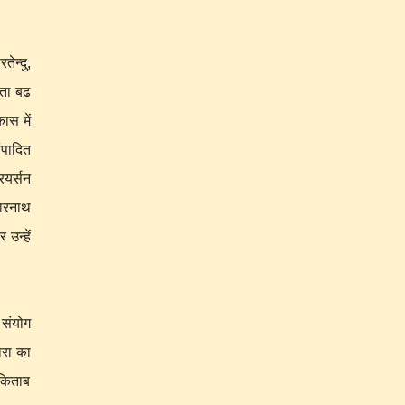
ेन्दु,
मता बढ
ास में
ंपादित
ियर्सन
दारनाथ
उन्हें
 संयोग
ारा का
किताब